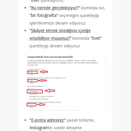
“
Evet”
işaretliyoruz.
“
Bu nerede gerçekleşiyor?
”
kısmında ise,
“bir fotoğrafta”
seçeneğini işaretleyip
işlemlerimize devam ediyoruz.
“
Şikâyet etmek istediğiniz içeriğe
erişebiliyor musunuz?
”
kısmında
“Evet”
işaretleyip devam ediyoruz.
“
E-posta adresiniz:
”
yazan bölüme,
Instagram
‘ın sizinle iletişime