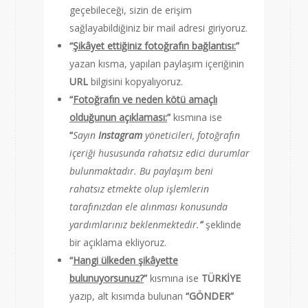
geçebileceği, sizin de erişim
sağlayabildiğiniz bir mail adresi giriyoruz.
“
Şikâyet ettiğiniz fotoğrafın bağlantısı:
”
yazan kısma, yapılan paylaşım içeriğinin
URL
bilgisini kopyalıyoruz.
“
Fotoğrafın ve neden kötü amaçlı
olduğunun açıklaması:
”
kısmına ise
“
Sayın
Instagram
yöneticileri, fotoğrafın
içeriği hususunda rahatsız edici durumlar
bulunmaktadır. Bu paylaşım beni
rahatsız etmekte olup işlemlerin
tarafınızdan ele alınması konusunda
yardımlarınız beklenmektedir.
”
şeklinde
bir açıklama ekliyoruz.
“
Hangi ülkeden şikâyette
bulunuyorsunuz?
”
kısmına ise
TÜRKİYE
yazıp, alt kısımda bulunan
“GÖNDER”