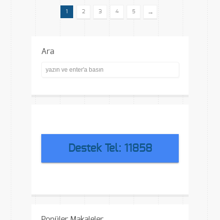
→
1
2
3
4
5
Ara
Destek Tel: 11858
Popüler Makaleler