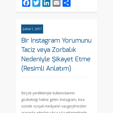
Facebook
Twitter
LinkedIn
Email
Share
Şubat 1, 2017
Bir Instagram Yorumunu
Taciz veya Zorbalık
Nedeniyle Şikayet Etme
(Resimli Anlatım)
Birçok yenilikleriyle kullanıcılarının
gözbebeği haline gelen Instagram, kısa
sürede sosyal medyanın vazgeçilmezleri
arasında adından sıkça söz ettirmektedir.