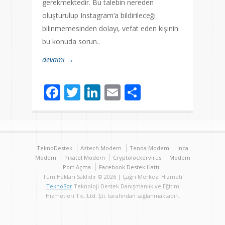
gerekmektedir. Bu talebin nereden
oluşturulup Instagram‘a bildirileceği
bilinmemesinden dolayı, vefat eden kişinin
bu konuda sorun..
devamı →
Facebook
Twitter
LinkedIn
Email
Share
TeknoDestek
Aztech Modem
Tenda Modem
Inca
Modem
Pikatel Modem
Cryptolockervirus
Modem
Port Açma
Facebook Destek Hattı
Tüm Hakları Saklıdır © 2026 | Çağrı Merkezi Hizmeti
TeknoSor
Teknoloji Destek Danışmanlık ve Eğitim
Hizmetleri Tic. Ltd. Şti. tarafından sağlanmaktadır.