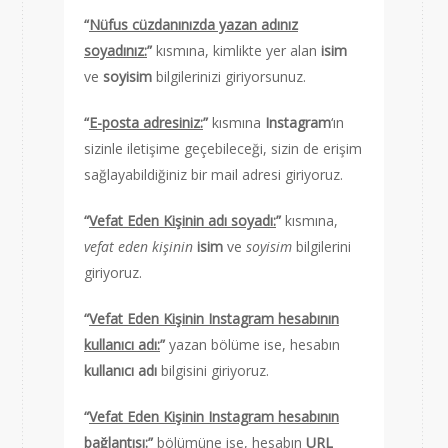
“
Nüfus cüzdanınızda yazan adınız
soyadınız:
”
kısmına, kimlikte yer alan
isim
ve
soyisim
bilgilerinizi giriyorsunuz.
“
E-posta adresiniz:
”
kısmına
Instagram
‘ın
sizinle iletişime geçebileceği, sizin de erişim
sağlayabildiğiniz bir mail adresi giriyoruz.
“
Vefat Eden Kişinin adı soyadı:
”
kısmına,
vefat eden kişinin
isim
ve
soyisim
bilgilerini
giriyoruz.
“
Vefat Eden Kişinin Instagram hesabının
kullanıcı adı:
”
yazan bölüme ise, hesabın
kullanıcı adı
bilgisini giriyoruz.
“
Vefat Eden Kişinin Instagram hesabının
bağlantısı:
”
bölümüne ise, hesabın
URL