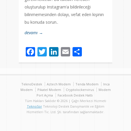
oluşturulup Instagram‘a bildirileceği
bilinmemesinden dolayı, vefat eden kişinin
bu konuda sorun..
devamı →
Facebook
Twitter
LinkedIn
Email
Share
TeknoDestek
Aztech Modem
Tenda Modem
Inca
Modem
Pikatel Modem
Cryptolockervirus
Modem
Port Açma
Facebook Destek Hattı
Tüm Hakları Saklıdır © 2026 | Çağrı Merkezi Hizmeti
TeknoSor
Teknoloji Destek Danışmanlık ve Eğitim
Hizmetleri Tic. Ltd. Şti. tarafından sağlanmaktadır.