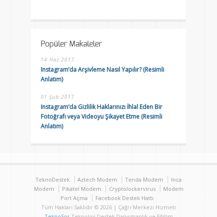
Popüler Makaleler
14 Haz 2017
Instagram’da Arşivleme Nasıl Yapılır? (Resimli
Anlatım)
01 Şub 2017
Instagram’da Gizlilik Haklarınızı İhlal Eden Bir
Fotoğrafı veya Videoyu Şikayet Etme (Resimli
Anlatım)
TeknoDestek
Aztech Modem
Tenda Modem
Inca
Modem
Pikatel Modem
Cryptolockervirus
Modem
Port Açma
Facebook Destek Hattı
Tüm Hakları Saklıdır © 2026 | Çağrı Merkezi Hizmeti
TeknoSor
Teknoloji Destek Danışmanlık ve Eğitim