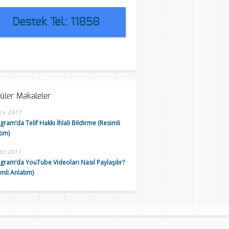
Destek Tel: 11858
üler Makaleler
ca 2017
gram’da Telif Hakkı İhlali Bildirme (Resimli
tım)
az 2017
agram’da YouTube Videoları Nasıl Paylaşılır?
imli Anlatım)