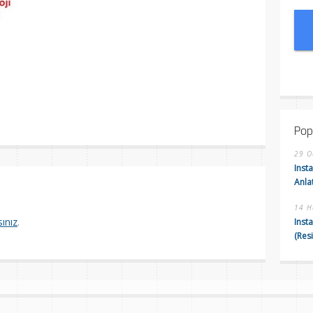
are
Pop
29 O
Insta
Anla
14 H
ınız
.
Inst
(Res