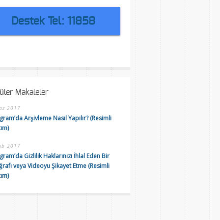
Destek Tel: 11858
üler Makaleler
az 2017
gram’da Arşivleme Nasıl Yapılır? (Resimli
tım)
ub 2017
gram’da Gizlilik Haklarınızı İhlal Eden Bir
ğrafı veya Videoyu Şikayet Etme (Resimli
tım)