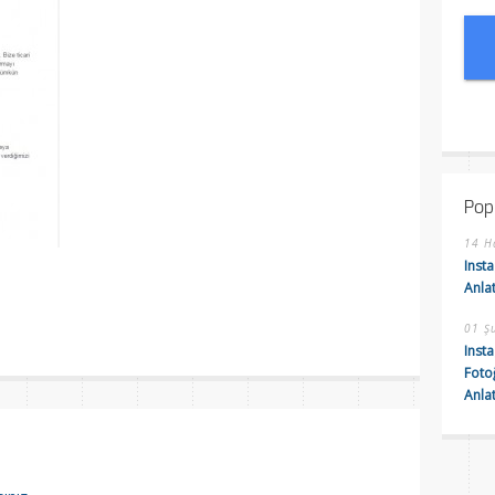
Pop
14 H
Insta
Anla
are
01 Ş
Insta
Foto
Anla