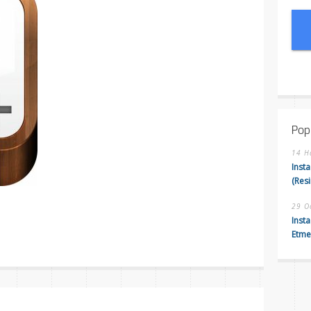
Pop
14 H
Inst
(Resi
29 O
are
Insta
Etme