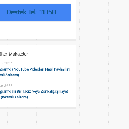
Destek Tel: 11858
üler Makaleler
az 2017
agram’da YouTube Videoları Nasıl Paylaşılır?
mli Anlatım)
ca 2017
gram’daki Bir Tacizi veya Zorbalığı Şikayet
 (Resimli Anlatım)