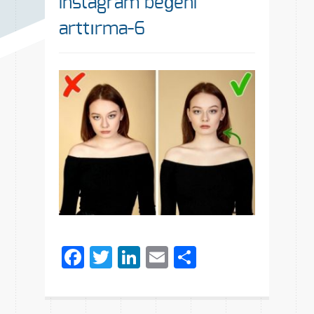
instagram beğeni
arttırma-6
Facebook
Twitter
LinkedIn
Email
Share