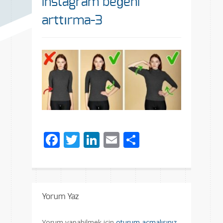
instagram beğeni
arttırma-3
Facebook
Twitter
LinkedIn
Email
Share
Yorum Yaz
Yorum yapabilmek için
oturum açmalısınız
.