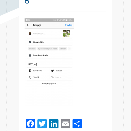
6
Facebook
Twitter
LinkedIn
Email
Share