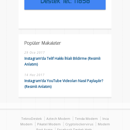
Destek Tel: 11858
Popüler Makaleler
29 Oca 2017
Instagram’da Telif Hakkı İhlali Bildirme (Resimli
Anlatım)
14 Haz 2017
Instagram’da YouTube Videoları Nasıl Paylaşılır?
(Resimli Anlatım)
TeknoDestek
Aztech Modem
Tenda Modem
Inca
Modem
Pikatel Modem
Cryptolockervirus
Modem
Port Açma
Facebook Destek Hattı