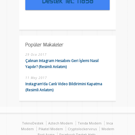
Destek Tel: 11858
Popüler Makaleler
29 Oca 2017
Çalınan Intagram Hesabını Geri İşlemi Nasıl
Yapılır? (Resimli Anlatım)
11 May 2017
Instagram’da Canlı Video Bildirimini Kapatma
(Resimli Anlatım)
TeknoDestek
Aztech Modem
Tenda Modem
Inca
Modem
Pikatel Modem
Cryptolockervirus
Modem
Port Açma
Facebook Destek Hattı