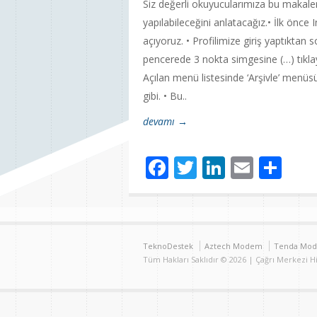
Siz değerli okuyucularımıza bu makale
yapılabileceğini anlatacağız.• İlk önce 
açıyoruz. • Profilimize giriş yaptıktan 
pencerede 3 nokta simgesine (…) tıkla
Açılan menü listesinde ‘Arşivle’ menü
gibi. • Bu..
devamı →
Facebook
Twitter
LinkedIn
Email
Sh
TeknoDestek
Aztech Modem
Tenda Mo
Tüm Hakları Saklıdır © 2026 | Çağrı Merkezi 