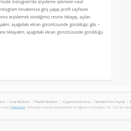
mizde Instagram’da arşivleme işleminin nasıl
Instagram hesabımıza giriş yapıp profil sayfasını
sonra arşivlemek istediğimiz resme tıklayıp, açılan
yalım; aşağıdaki ekran görüntüsünde görüldüğü gibi. •
süne tıklayalım; aşağıdaki ekran görüntüsünde görüldüğü
are
dem
Inca Modem
Pikatel Modem
Cryptolockervirus
Modem Port Açma
Hizmeti
TeknoSor
Teknoloji Destek Danışmanlık ve Eğitim Hizmetleri Tic. Ltd. Şti. tar