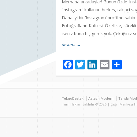
Merhaba arkadaşlar! Günümüzde ‘Instag
‘Instagram’ kullanan herkes, takipçi say
Daha iyi bir ‘Instagram’ profiline sahip 
Fotoğrafların Kalitesi: Özellikle, sürekl
iseniz buna hiç gerek yok. Çektiğiniz sel
devamı →
Facebook
Twitter
LinkedIn
Email
Sh
TeknoDestek
Aztech Modem
Tenda Mo
Tüm Hakları Saklıdır © 2026 | Çağrı Merkezi 