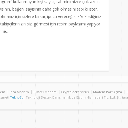
ram’ kullanmayan kişi sayısı, tahminimizce çok azdır.
ısının, beğeni sayısının daha çok olmasını tabi ki ister.
olmanız için sizlere birkaç ipucu vereceğiz. • Yüklediğiniz
i takipçilerinizin sizi görmesi için resim paylaşımı yapıyor
fie..
are
dem
Inca Modem
Pikatel Modem
Cryptolockervirus
Modem Port Açma
Hizmeti
TeknoSor
Teknoloji Destek Danışmanlık ve Eğitim Hizmetleri Tic. Ltd. Şti. tar