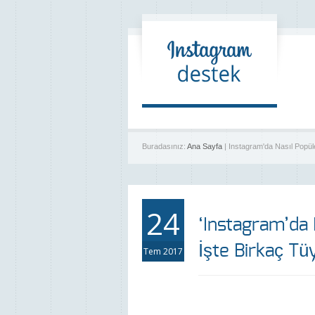
Buradasınız:
Ana Sayfa
| Instagram'da Nasıl Popül
24
‘Instagram’da
İşte Birkaç Tü
Tem 2017