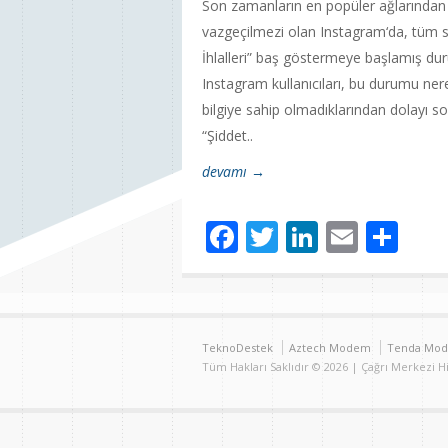
Son zamanların en popüler ağlarından bi
vazgeçilmezi olan Instagram‘da, tüm s
İhlalleri” baş göstermeye başlamış dur
Instagram kullanıcıları, bu durumu ner
bilgiye sahip olmadıklarından dolayı s
“Şiddet..
devamı →
Facebook
Twitter
LinkedIn
Email
Sh
TeknoDestek
Aztech Modem
Tenda Mo
Tüm Hakları Saklıdır © 2026 | Çağrı Merkezi 