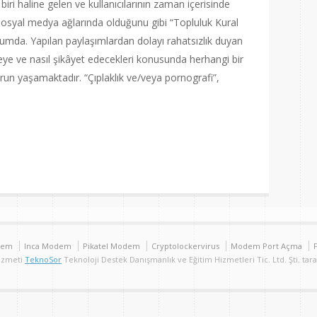
ri haline gelen ve kullanıcılarının zaman içerisinde
osyal medya ağlarında olduğunu gibi “Topluluk Kural
umda. Yapılan paylaşımlardan dolayı rahatsızlık duyan
eye ve nasıl şikâyet edecekleri konusunda herhangi bir
orun yaşamaktadır. “Çıplaklık ve/veya pornografi”,
are
dem
Inca Modem
Pikatel Modem
Cryptolockervirus
Modem Port Açma
Hizmeti
TeknoSor
Teknoloji Destek Danışmanlık ve Eğitim Hizmetleri Tic. Ltd. Şti. tar