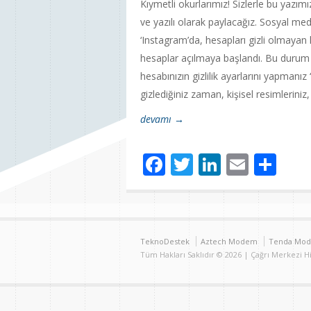
Kıymetli okurlarımız! Sizlerle bu yazımı
ve yazılı olarak paylacağız. Sosyal me
‘Instagram’da, hesapları gizli olmayan 
hesaplar açılmaya başlandı. Bu durum ‘
hesabınızın gizlilik ayarlarını yapmanız
gizlediğiniz zaman, kişisel resimleriniz, 
devamı →
Facebook
Twitter
LinkedIn
Email
Sh
TeknoDestek
Aztech Modem
Tenda Mo
Tüm Hakları Saklıdır © 2026 | Çağrı Merkezi 