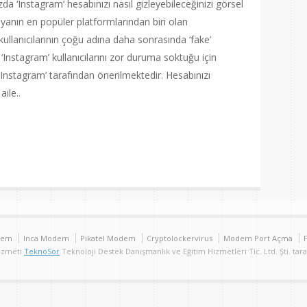
zda ‘Instagram’ hesabınızı nasıl gizleyebileceğinizi görsel
dyanın en popüler platformlarından biri olan
kullanıcılarının çoğu adına daha sonrasında ‘fake’
Instagram’ kullanıcılarını zor duruma soktuğu için
 ‘Instagram’ tarafından önerilmektedir. Hesabınızı
aile..
are
dem
Inca Modem
Pikatel Modem
Cryptolockervirus
Modem Port Açma
Hizmeti
TeknoSor
Teknoloji Destek Danışmanlık ve Eğitim Hizmetleri Tic. Ltd. Şti. tar