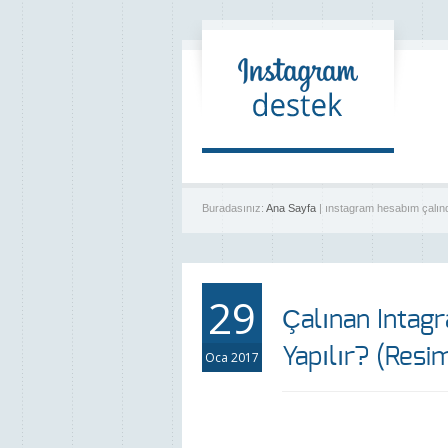
Buradasınız:
Ana Sayfa
| ınstagram hesabım çalındı
29
Çalınan Intagr
Yapılır? (Resi
Oca 2017