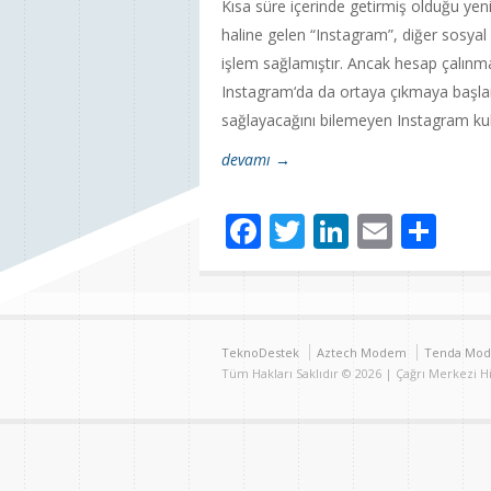
Kısa süre içerinde getirmiş olduğu yeni
haline gelen “Instagram”, diğer sosyal
işlem sağlamıştır. Ancak hesap çalınm
Instagram‘da da ortaya çıkmaya başlam
sağlayacağını bilemeyen Instagram kul
devamı →
Facebook
Twitter
LinkedIn
Email
Sh
TeknoDestek
Aztech Modem
Tenda Mo
Tüm Hakları Saklıdır © 2026 | Çağrı Merkezi 