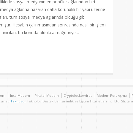
liklerle sosyal medyanın en popüler ağlarından biri
 medya ağlarına nazaran daha korunaklı bir yapı üzerine
aları, tüm sosyal medya ağlarında olduğu gibi
ıştır. Hesabın çalınmasından sonrasında nasıl bir işlem
lanıcıları, bu konuda oldukça mağduriyet..
are
dem
Inca Modem
Pikatel Modem
Cryptolockervirus
Modem Port Açma
Hizmeti
TeknoSor
Teknoloji Destek Danışmanlık ve Eğitim Hizmetleri Tic. Ltd. Şti. tar