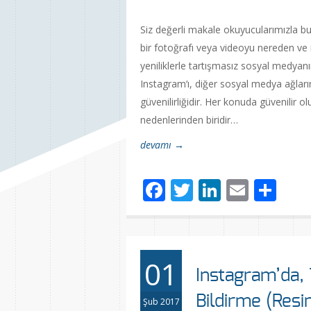
Siz değerli makale okuyucularımızla bu 
bir fotoğrafı veya videoyu nereden ve n
yeniliklerle tartışmasız sosyal medyan
Instagram‘ı, diğer sosyal medya ağların
güvenilirliğidir. Her konuda güvenilir
nedenlerinden biridir…
devamı →
Facebook
Twitter
LinkedIn
Email
Sh
01
Instagram’da, T
Bildirme (Resi
Şub 2017