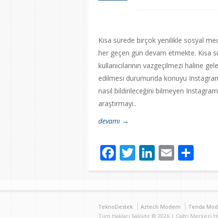
Kısa sürede birçok yenilikle sosyal me
her geçen gün devam etmekte. Kısa süre
kullanıcılarının vazgeçilmezi haline gel
edilmesi durumunda konuyu Instagram‘
nasıl bildirileceğini bilmeyen Instagram 
araştırmayı..
devamı →
Facebook
Twitter
LinkedIn
Email
Sh
TeknoDestek
Aztech Modem
Tenda Mo
Tüm Hakları Saklıdır © 2026 | Çağrı Merkezi 