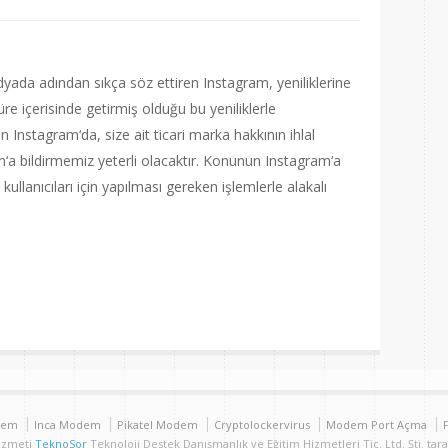
dyada adından sıkça söz ettiren Instagram, yeniliklerine
 içerisinde getirmiş olduğu bu yeniliklerle
en Instagram‘da, size ait ticari marka hakkının ihlal
a bildirmemiz yeterli olacaktır. Konunun Instagram‘a
kullanıcıları için yapılması gereken işlemlerle alakalı
are
dem
Inca Modem
Pikatel Modem
Cryptolockervirus
Modem Port Açma
Hizmeti
TeknoSor
Teknoloji Destek Danışmanlık ve Eğitim Hizmetleri Tic. Ltd. Şti. tar