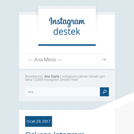
Buradasınız:
Ana Sayfa
| ınstagram çalınan hesabı geri
alma | 11858 Instagram Destek Hattı
Ocak 29, 2017