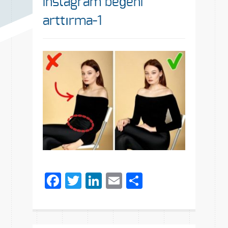
instagram beğeni
arttırma-1
Facebook
Twitter
LinkedIn
Email
Share