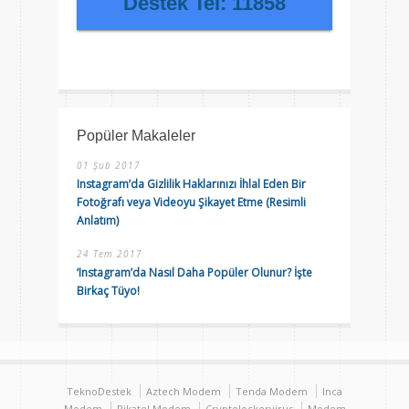
Destek Tel: 11858
Popüler Makaleler
01 Şub 2017
Instagram’da Gizlilik Haklarınızı İhlal Eden Bir
Fotoğrafı veya Videoyu Şikayet Etme (Resimli
Anlatım)
24 Tem 2017
‘Instagram’da Nasıl Daha Popüler Olunur? İşte
Birkaç Tüyo!
TeknoDestek
Aztech Modem
Tenda Modem
Inca
Modem
Pikatel Modem
Cryptolockervirus
Modem