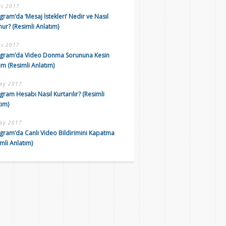
is 2017
gram’da ‘Mesaj İstekleri’ Nedir ve Nasıl
ur? (Resimli Anlatım)
is 2017
agram’da Video Donma Sorununa Kesin
m (Resimli Anlatım)
ay 2017
gram Hesabı Nasıl Kurtarılır? (Resimli
tım)
ay 2017
agram’da Canlı Video Bildirimini Kapatma
mli Anlatım)