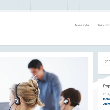
Anasayfa
Hakkımı
Pop
08 A
Insta
Anla