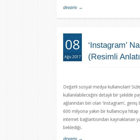
devamı →
08
‘Instagram’ Na
(Resimli Anlat
Ağu 2017
Değerli sosyal medya kullanıcıları! Sizl
kullanılabileceğini detaylı bir şekild
ağlarından biri olan ‘Instagram’, geniş 
600 milyona yakın bir kullanıcıya hita
internet bağlantısından kaynaklanan yav
beklediği..
devamı →