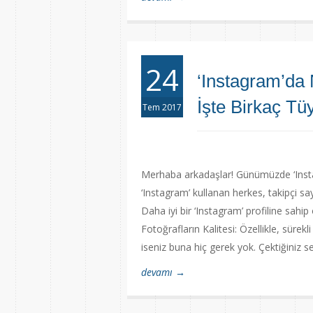
24
‘Instagram’da
İşte Birkaç Tü
Tem 2017
Merhaba arkadaşlar! Günümüzde ‘Instag
‘Instagram’ kullanan herkes, takipçi say
Daha iyi bir ‘Instagram’ profiline sahip 
Fotoğrafların Kalitesi: Özellikle, sürekl
iseniz buna hiç gerek yok. Çektiğiniz sel
devamı →