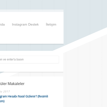
zda
Instagram Destek
İletişim
üler Makaleler
ğu 2017
gram Hesabı Nasıl Gizlenir? (Resimli
tım)