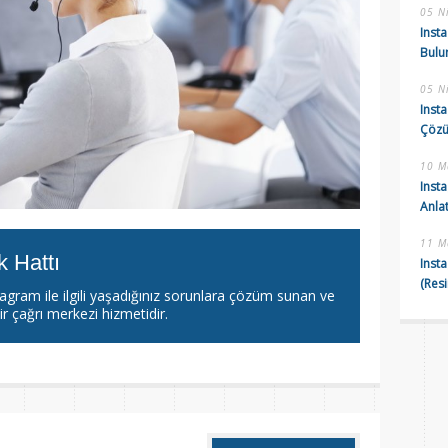
05 N
Insta
Bulun
05 N
Inst
Çözü
10 M
Insta
Anla
11 M
 Hattı
Inst
(Resi
gram ile ilgili yaşadığınız sorunlara çözüm sunan ve
r çağrı merkezi hizmetidir.